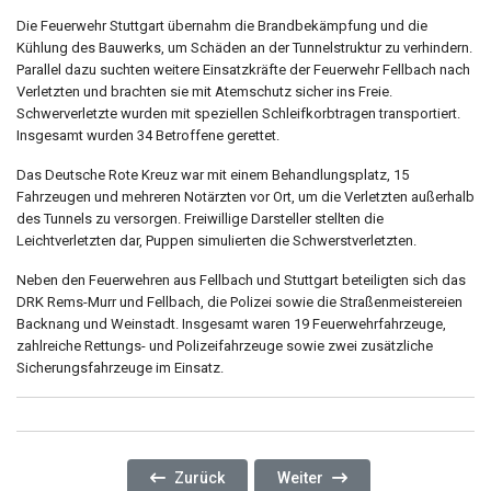
Die Feuerwehr Stuttgart übernahm die Brandbekämpfung und die
Kühlung des Bauwerks, um Schäden an der Tunnelstruktur zu verhindern.
Parallel dazu suchten weitere Einsatzkräfte der Feuerwehr Fellbach nach
Verletzten und brachten sie mit Atemschutz sicher ins Freie.
Schwerverletzte wurden mit speziellen Schleifkorbtragen transportiert.
Insgesamt wurden 34 Betroffene gerettet.
Das Deutsche Rote Kreuz war mit einem Behandlungsplatz, 15
Fahrzeugen und mehreren Notärzten vor Ort, um die Verletzten außerhalb
des Tunnels zu versorgen. Freiwillige Darsteller stellten die
Leichtverletzten dar, Puppen simulierten die Schwerstverletzten.
Neben den Feuerwehren aus Fellbach und Stuttgart beteiligten sich das
DRK Rems-Murr und Fellbach, die Polizei sowie die Straßenmeistereien
Backnang und Weinstadt. Insgesamt waren 19 Feuerwehrfahrzeuge,
zahlreiche Rettungs- und Polizeifahrzeuge sowie zwei zusätzliche
Sicherungsfahrzeuge im Einsatz.
Vorheriger Beitrag: 11 Stunden Wachbesetzung
Nächster Beitrag: Weltkriegsb
Zurück
Weiter