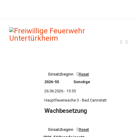
EINSÄTZE
Einsatzbeginn
Reset
2026-55
Sonstige
26.06.2026 - 15:55
Hauptfeuerwache 3 - Bad Cannstatt
Wachbesetzung
Einsatzbeginn
Reset